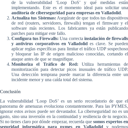
de la vulnerabilidad ‘Loop DoS’ y qué medidas están
implementando. Este es el momento ideal para solicitar una
auditoría de ciberseguridad para empresas en Valladolid
.
Actualiza tus Sistemas:
Asegúrate de que todos tus dispositivos
de red (routers, servidores, firewalls) tengan el firmware y el
software más recientes. Los fabricantes ya están publicando
parches para mitigar este fallo.
Configura tus Firewalls:
Una correcta
instalación de firewall
y antivirus corporativos en Valladolid
es clave. Se pueden
aplicar reglas específicas para limitar el tráfico UDP sospechoso
y bloquear las IP de origen malicioso conocidas, cortando el
ataque antes de que se magnifique.
Monitoriza el Tráfico de Red:
Utiliza herramientas d
monitorización para detectar picos inusuales de tráfico UDP.
Una detección temprana puede marcar la diferencia entre un
incidente menor y una caída total del sistema.
Conclusión
La vulnerabilidad ‘Loop DoS’ es un serio recordatorio de que el
panorama de amenazas evoluciona constantemente. Para las PYMES,
ignorar estos avisos puede ser devastador. La ciberseguridad no es un
gasto, sino una inversión en la continuidad y resiliencia de tu negocio.
Si no tienes claro por dónde empezar, recuerda que
somos expertos e
seguridad informática para pymes en Valladolid
y podemo