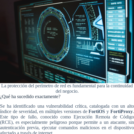
La protección del perímetro de red es fundamental para la continuidad
del negocio.
¿Qué ha sucedido exactamente?
Se ha identificado una vulnerabilidad crítica, catalogada con un alto
índice de severidad, en múltiples versiones de
FortiOS
y
FortiProxy
Este tipo de fallo, conocido como Ejecución Remota de Código
(RCE), es especialmente peligroso porque permite a un atacante, sin
autenticación previa, ejecutar comandos maliciosos en el dispositivo
afectado a través de internet.