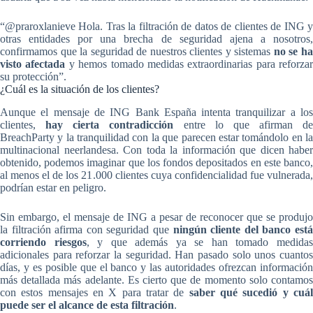
“@praroxlanieve Hola. Tras la filtración de datos de clientes de ING y
otras entidades por una brecha de seguridad ajena a nosotros,
confirmamos que la seguridad de nuestros clientes y sistemas
no se h
visto afectada
y hemos tomado medidas extraordinarias para reforzar
su protección”.
¿Cuál es la situación de los clientes?
Aunque el mensaje de ING Bank España intenta tranquilizar a los
clientes,
hay cierta contradicción
entre lo que afirman de
BreachParty y la tranquilidad con la que parecen estar tomándolo en la
multinacional neerlandesa. Con toda la información que dicen haber
obtenido, podemos imaginar que los fondos depositados en este banco,
al menos el de los 21.000 clientes cuya confidencialidad fue vulnerada,
podrían estar en peligro.
Sin embargo, el mensaje de ING a pesar de reconocer que se produjo
la filtración afirma con seguridad que
ningún cliente del banco est
corriendo riesgos
, y que además ya se han tomado medida
adicionales para reforzar la seguridad. Han pasado solo unos cuantos
días, y es posible que el banco y las autoridades ofrezcan información
más detallada más adelante. Es cierto que de momento solo contamos
con estos mensajes en X para tratar de
saber qué sucedió y
cuá
puede ser el alcance de esta filtración
.