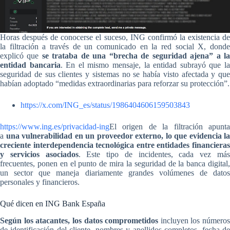
Horas después de conocerse el suceso, ING confirmó la existencia de
la filtración a través de un comunicado en la red social X, donde
explicó que
se trataba de una “brecha de seguridad ajena” a l
entidad bancaria
. En el mismo mensaje, la entidad subrayó que l
seguridad de sus clientes y sistemas no se había visto afectada y que
habían adoptado “medidas extraordinarias para reforzar su protección”.
https://x.com/ING_es/status/1986404606159503843
https://www.ing.es/privacidad-ing
El origen de la filtración apunta
a
una vulnerabilidad en un proveedor externo, lo que evidencia la
creciente interdependencia tecnológica entre entidades financieras
y servicios asociados
. Este tipo de incidentes, cada vez má
frecuentes, ponen en el punto de mira la seguridad de la banca digital,
un sector que maneja diariamente grandes volúmenes de datos
personales y financieros.
Qué dicen en ING Bank España
Según los atacantes, los datos comprometidos
incluyen los números
de identificación del cliente, nombres y apellidos completos, fecha de