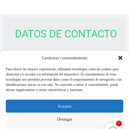
DATOS DE CONTACTO
SERVICIOS
Gestionar consentimiento
Para ofrecer las mejores experiencias, utilizamos tecnologías como las cookies para
almacenar y/o acceder a la información del dispositivo. El consentimiento de estas
tecnologías nos permitirá procesar datos como el comportamiento de navegación o las
identificaciones únicas en este sitio. No consentir o retirar el consentimiento, puede
C/Zuñiga
afectar negativamente a ciertas características y funciones.
47001 Valladolid
Aceptar
657-46-36-24
Denegar
1