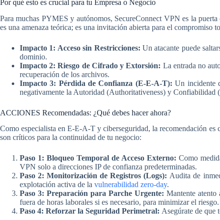
Por qué esto es crucial para tu Empresa o Negocio
Para muchas PYMES y autónomos, SecureConnect VPN es la puerta de e
es una amenaza teórica; es una invitación abierta para el compromiso to
Impacto 1: Acceso sin Restricciones:
Un atacante puede saltars
dominio.
Impacto 2: Riesgo de Cifrado y Extorsión:
La entrada no auto
recuperación de los archivos.
Impacto 3: Pérdida de Confianza (E-E-A-T):
Un incidente d
negativamente la Autoridad (Authoritativeness) y Confiabilidad 
ACCIONES Recomendadas: ¿Qué debes hacer ahora?
Como especialista en E-E-A-T y ciberseguridad, la recomendación es cla
son críticos para la continuidad de tu negocio:
Paso 1: Bloqueo Temporal de Acceso Externo:
Como medida 
VPN solo a direcciones IP de confianza predeterminadas.
Paso 2: Monitorización de Registros (Logs):
Audita de inmedi
explotación activa de la
vulnerabilidad zero-day
.
Paso 3: Preparación para Parche Urgente:
Mantente atento a
fuera de horas laborales si es necesario, para minimizar el riesgo.
Paso 4: Reforzar la Seguridad Perimetral:
Asegúrate de que t