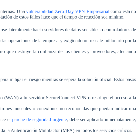
internas. Una
vulnerabilidad Zero-Day VPN Empresarial
como esta n
otación de estos fallos hace que el tiempo de reacción sea mínimo.
dose lateralmente hacia servidores de datos sensibles o controladores d
o las operaciones de la empresa y exigiendo un rescate millonario por l
o que destruye la confianza de los clientes y proveedores, afectand
a mitigar el riesgo mientras se espera la solución oficial. Estos pasos
o (WAN) a tu servidor SecureConnect VPN o restringe el acceso a l
atrones inusuales o conexiones no reconocidas que puedan indicar un
ance el
parche de seguridad urgente
, debe ser aplicado inmediatamente
da la Autenticación Multifactor (MFA) en todos los servicios críticos.