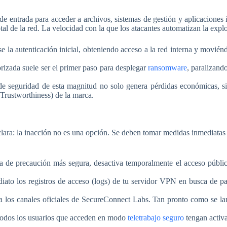
ntrada para acceder a archivos, sistemas de gestión y aplicaciones 
tal de la red. La velocidad con la que los atacantes automatizan la expl
e la autenticación inicial, obteniendo acceso a la red interna y movién
rizada suele ser el primer paso para desplegar
ransomware
, paralizand
e seguridad de esta magnitud no solo genera pérdidas económicas, sin
(Trustworthiness) de la marca.
ra: la inacción no es una opción. Se deben tomar medidas inmediatas par
de precaución más segura, desactiva temporalmente el acceso públic
ato los registros de acceso (logs) de tu servidor VPN en busca de p
 los canales oficiales de SecureConnect Labs. Tan pronto como se l
odos los usuarios que acceden en modo
teletrabajo seguro
tengan activa