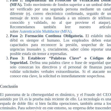
Paso 1: Implementar un Protocolo de Verificación Doble
(MFA).
Todo movimiento de fondos superior a un umbral debe
ser verificado por una segunda persona mediante un canal
diferente (ej. correo electrónico confirmado, seguido de un
mensaje de texto o una llamada a un número de teléfono
conocido y validado, no al que proviene el ataque).
Recomendamos también leer nuestro artículo
sobre
Autenticación Multifactor (MFA)
.
Paso 2: Formación Continua Obligatoria.
El eslabón má
débil es siempre el humano. Los empleados deben estar
capacitados para reconocer la presión, sospechar de las
urgencias inusuales y, crucialmente, saber cómo reportar una
posible estafa sin temor a represalias.
Paso 3: Establecer “Palabras Clave” o Códigos de
Seguridad.
Defina una palabra clave o frase de seguridad que
solo conozcan los directivos y el personal de finanzas para
validar solicitudes verbales extraordinarias. Si el atacante no
conoce esta clave, la solicitud es inmediatamente sospechosa.
Conclusión
El panorama de la ciberseguridad es dinámico, y el Fraude del CEO
asistido por IA es la prueba más reciente de ello. La tecnología es una
espada de doble filo: si bien facilita operaciones, también arma a los
criminales. Para sobrevivir en este entorno, su empresa debe trascender