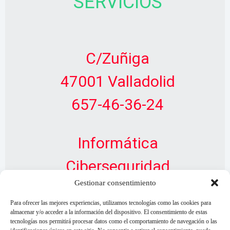
SERVICIOS
C/Zuñiga
47001 Valladolid
657-46-36-24
Informática
Ciberseguridad
Gestionar consentimiento
Diseño Web
Para ofrecer las mejores experiencias, utilizamos tecnologías como las cookies para
almacenar y/o acceder a la información del dispositivo. El consentimiento de estas
tecnologías nos permitirá procesar datos como el comportamiento de navegación o las