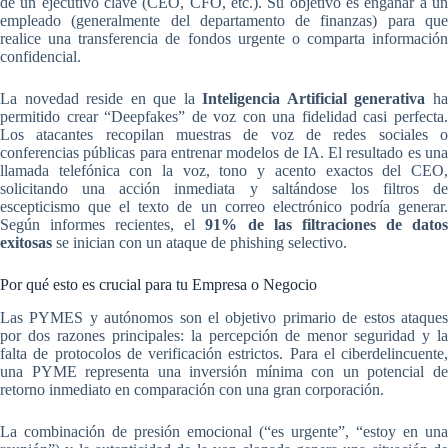
de un ejecutivo clave (CEO, CFO, etc.). Su objetivo es engañar a un
empleado (generalmente del departamento de finanzas) para que
realice una transferencia de fondos urgente o comparta información
confidencial.
La novedad reside en que la
Inteligencia Artificial generativa
h
permitido crear “Deepfakes” de voz con una fidelidad casi perfecta.
Los atacantes recopilan muestras de voz de redes sociales o
conferencias públicas para entrenar modelos de IA. El resultado es una
llamada telefónica con la voz, tono y acento exactos del CEO,
solicitando una acción inmediata y saltándose los filtros de
escepticismo que el texto de un correo electrónico podría generar.
Según informes recientes, el
91% de las filtraciones de dato
exitosas
se inician con un ataque de phishing selectivo.
Por qué esto es crucial para tu Empresa o Negocio
Las PYMES y autónomos son el objetivo primario de estos ataques
por dos razones principales: la percepción de menor seguridad y la
falta de protocolos de verificación estrictos. Para el ciberdelincuente,
una PYME representa una inversión mínima con un potencial de
retorno inmediato en comparación con una gran corporación.
La combinación de presión emocional (“es urgente”, “estoy en una