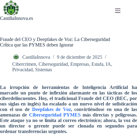
Saltar
al
contenido
CastillaInnova.es
Fraude del CEO y Deepfakes de Voz: La Ciberseguridad
Crítica que las PYMES deben Ignorar
CastillaInnova
9 de diciembre de 2025
Cibercrimen
,
Ciberseguridad
,
Empresas
,
Estafa
,
IA
,
Privacidad
,
Sistemas
La irrupción de herramientas de Inteligencia Artificial ha
marcado un punto de inflexión alarmante en las tácticas de los
ciberdelincuentes. Hoy, el tradicional Fraude del CEO (BEC, por
sus siglas en inglés) ha escalado a un nuevo nivel de sofisticación
con el uso de
Deepfakes de Voz
, convirtiéndose en una de la
amenazas de
Ciberseguridad PYMES
más directas y peligrosas
Este ataque ya no se limita al correo electrónico; ahora, la voz de
un director o gerente puede ser clonada en segundos para
ordenar transferencias urgentes.