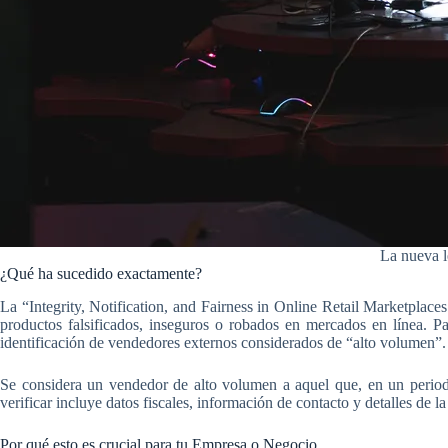
La nueva l
¿Qué ha sucedido exactamente?
La “Integrity, Notification, and Fairness in Online Retail Marketplac
productos falsificados, inseguros o robados en mercados en línea. P
identificación de vendedores externos considerados de “alto volumen”.
Se considera un vendedor de alto volumen a aquel que, en un periodo
verificar incluye datos fiscales, información de contacto y detalles de l
Por qué esto es crucial para tu Empresa o Negocio