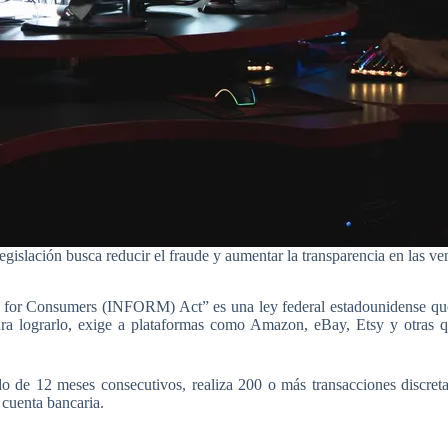
egislación busca reducir el fraude y aumentar la transparencia en las ven
es for Consumers (INFORM) Act” es una ley federal estadounidense que 
ara lograrlo, exige a plataformas como Amazon, eBay, Etsy y otras qu
 de 12 meses consecutivos, realiza 200 o más transacciones discreta
a cuenta bancaria.