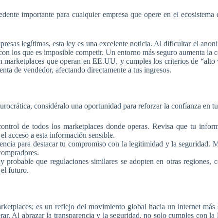
nte importante para cualquier empresa que opere en el ecosistema digi
resas legítimas, esta ley es una excelente noticia. Al dificultar el ano
con los que es imposible competir. Un entorno más seguro aumenta la c
marketplaces que operan en EE.UU. y cumples los criterios de “alto
uenta de vendedor, afectando directamente a tus ingresos.
urocrática, considéralo una oportunidad para reforzar la confianza en 
ntrol de todos los marketplaces donde operas. Revisa que tu informac
 el acceso a esta información sensible.
ncia para destacar tu compromiso con la legitimidad y la seguridad. M
 compradores.
 probable que regulaciones similares se adopten en otras regiones, 
el futuro.
places; es un reflejo del movimiento global hacia un internet más 
ar. Al abrazar la transparencia y la seguridad, no solo cumples con la 