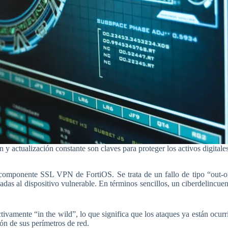
 y actualización constante son claves para proteger los activos digital
l componente SSL VPN de FortiOS. Se trata de un fallo de tipo “out-
s al dispositivo vulnerable. En términos sencillos, un ciberdelincuente
tivamente “in the wild”, lo que significa que los ataques ya están ocurr
ón de sus perímetros de red.