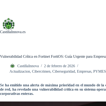
Saltar
al
contenido
CastillaInnova.es
Vulnerabilidad Crítica en Fortinet FortiOS: Guía Urgente para Empr
CastillaInnova
2 de febrero de 2026
Actualizacion
,
Cibercrimen
,
Ciberseguridad
,
Empresas
,
PYMES
Se ha emitido una alerta de máxima prioridad en el mundo de la c
de red, ha revelado una vulnerabilidad crítica en su sistema oper
corporativas enteras.