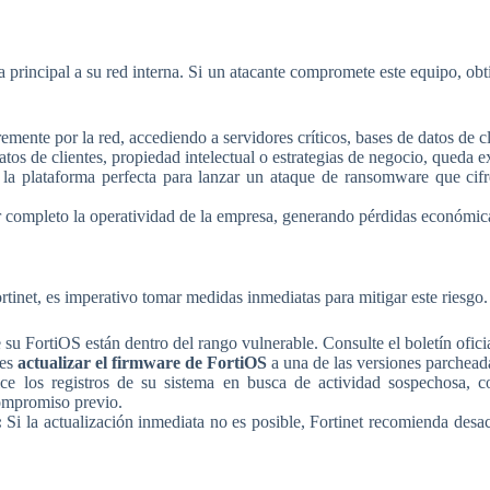
 principal a su red interna. Si un atacante compromete este equipo, obt
ente por la red, accediendo a servidores críticos, bases de datos de clie
os de clientes, propiedad intelectual o estrategias de negocio, queda 
a plataforma perfecta para lanzar un ataque de ransomware que cifre 
completo la operatividad de la empresa, generando pérdidas económica
rtinet, es imperativo tomar medidas inmediatas para mitigar este riesgo. 
 su FortiOS están dentro del rango vulnerable. Consulte el boletín oficia
 es
actualizar el firmware de FortiOS
a una de las versiones parcheada
ce los registros de su sistema en busca de actividad sospechosa, 
compromiso previo.
:
Si la actualización inmediata no es posible, Fortinet recomienda de