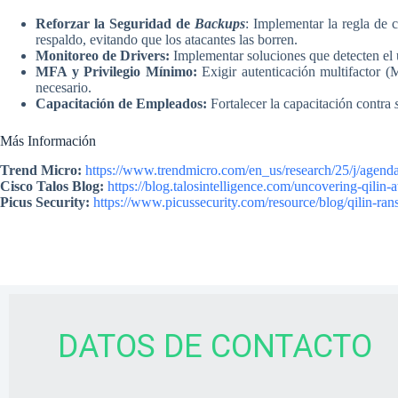
Reforzar la Seguridad de
Backups
: Implementar la regla de 
respaldo, evitando que los atacantes las borren.
Monitoreo de Drivers:
Implementar soluciones que detecten el
MFA y Privilegio Mínimo:
Exigir autenticación multifactor (
necesario.
Capacitación de Empleados:
Fortalecer la capacitación contra
Más Información
Trend Micro:
https://www.trendmicro.com/en_us/research/25/j/agen
Cisco Talos Blog:
https://blog.talosintelligence.com/uncovering-qilin
Picus Security:
https://www.picussecurity.com/resource/blog/qilin-r
DATOS DE CONTACTO