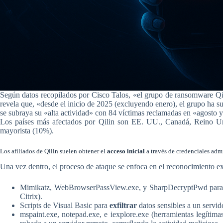
Según datos recopilados por Cisco Talos, «el grupo de ransomware Qili
revela que, «desde el inicio de 2025 (excluyendo enero), el grupo ha s
se subraya su «alta actividad» con 84 víctimas reclamadas en «agosto 
Los países más afectados por Qilin son EE. UU., Canadá, Reino Unid
mayorista (10%).
Los afiliados de Qilin suelen obtener el
acceso inicial
a través de credenciales admi
Una vez dentro, el proceso de ataque se enfoca en el reconocimiento ex
Mimikatz, WebBrowserPassView.exe, y SharpDecryptPwd par
Citrix).
Scripts de Visual Basic para
exfiltrar
datos sensibles a un servi
mspaint.exe, notepad.exe, e iexplore.exe (herramientas legíti