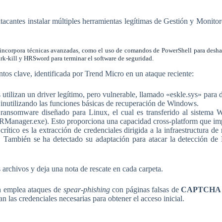
atacantes instalar múltiples herramientas legítimas de Gestión y M
in incorpora técnicas avanzadas, como el uso de comandos de PowerShell para desha
k-kill y HRSword para terminar el software de seguridad.
ntos clave, identificada por Trend Micro en un ataque reciente:
utilizan un driver legítimo, pero vulnerable, llamado «eskle.sys» para d
 inutilizando las funciones básicas de recuperación de Windows.
ransomware diseñado para Linux, el cual es transferido al sistema
(SRManager.exe). Esto proporciona una capacidad cross-platform que i
rítico es la extracción de credenciales dirigida a la infraestructura
e. También se ha detectado su adaptación para atacar la detección d
s archivos y deja una nota de rescate en cada carpeta.
in emplea ataques de
spear-phishing
con páginas falsas de
CAPTCHA es
 las credenciales necesarias para obtener el acceso inicial.