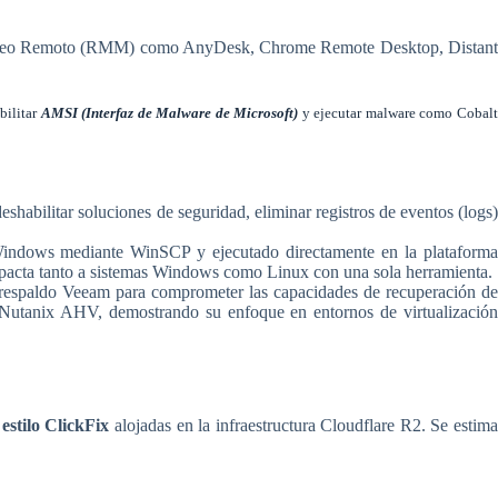
onitoreo Remoto (RMM) como AnyDesk, Chrome Remote Desktop, Distan
bilitar
AMSI (Interfaz de Malware de Microsoft)
y ejecutar malware como Cobal
eshabilitar soluciones de seguridad, eliminar registros de eventos (logs
 Windows mediante WinSCP y ejecutado directamente en la plataform
mpacta tanto a sistemas Windows como Linux con una sola herramienta.
 de respaldo Veeam para comprometer las capacidades de recuperación d
e Nutanix AHV, demostrando su enfoque en entornos de virtualización
tilo ClickFix
alojadas en la infraestructura Cloudflare R2. Se estim