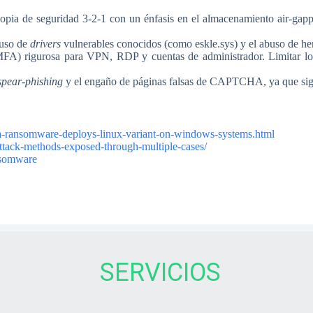
copia de seguridad 3-2-1 con un énfasis en el almacenamiento air-gapp
 uso de
drivers
vulnerables conocidos (como eskle.sys) y el abuso de h
MFA) rigurosa para VPN, RDP y cuentas de administrador. Limitar los
spear-phishing
y el engaño de páginas falsas de CAPTCHA, ya que sigue
da-ransomware-deploys-linux-variant-on-windows-systems.html
-attack-methods-exposed-through-multiple-cases/
ansomware
SERVICIOS