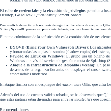
robada a un servidor remoto, camuflando la actividad maliciosa.
El robo de credenciales
y la
elevación de privilegios
permiten a los 
Desktop, GoToDesk, QuickAssist y ScreenConnect.
Para evadir la detección y la respuesta de seguridad, la cadena de ataque de Qil
Strike y SystemBC para acceso persistente. Además, emplean herramientas como dar
El punto culminante de la sofisticación es la combinación de tres eleme
BYOVD (Bring Your Own Vulnerable Driver):
Los atacantes 
y borrar todas las copias de sombra (shadow copies) del sistema,
Payload de Linux en Windows:
El grupo usa un binario de 
Windows a través del servicio de gestión remota de Splashtop 
Ataque a la Infraestructura de Respaldo (Veeam):
Un paso c
desastres de la organización antes de desplegar el ransomwar
empresariales modernos.
El ataque finaliza con el despliegue del
ransomware
Qilin, que cifra lo
Además del uso de cuentas válidas robadas, se ha observado que Qil
que estas páginas están diseñadas para entregar
infostealers
que cosechan
Recomendaciones