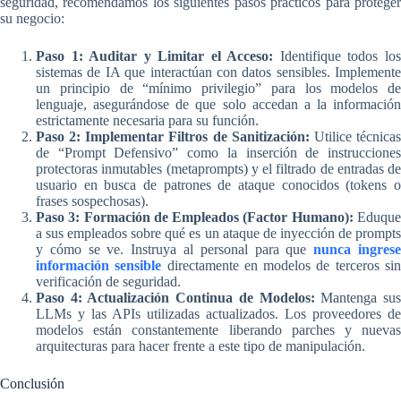
seguridad, recomendamos los siguientes pasos prácticos para proteger
su negocio:
Paso 1: Auditar y Limitar el Acceso:
Identifique todos lo
sistemas de IA que interactúan con datos sensibles. Implemente
un principio de “mínimo privilegio” para los modelos de
lenguaje, asegurándose de que solo accedan a la información
estrictamente necesaria para su función.
Paso 2: Implementar Filtros de Sanitización:
Utilice técnica
de “Prompt Defensivo” como la inserción de instrucciones
protectoras inmutables (metaprompts) y el filtrado de entradas de
usuario en busca de patrones de ataque conocidos (tokens o
frases sospechosas).
Paso 3: Formación de Empleados (Factor Humano):
Eduqu
a sus empleados sobre qué es un ataque de inyección de prompts
y cómo se ve. Instruya al personal para que
nunca ingres
información sensible
directamente en modelos de terceros si
verificación de seguridad.
Paso 4: Actualización Continua de Modelos:
Mantenga su
LLMs y las APIs utilizadas actualizados. Los proveedores de
modelos están constantemente liberando parches y nuevas
arquitecturas para hacer frente a este tipo de manipulación.
Conclusión